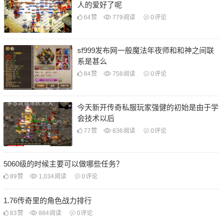
人的爱好了呢
64
赞
779
阅读
0
评论
sf999发布网一般魔法年夜师和和神之间联
系是甚么
84
赞
758
阅读
0
评论
今天新开传奇私服玩家强健的初始是由于学
会技术以后
77
赞
836
阅读
0
评论
5060级的时候主要可以做哪些任务？
89
赞
1,034
阅读
0
评论
1.76传奇里的角色战力排行
83
赞
884
阅读
0
评论