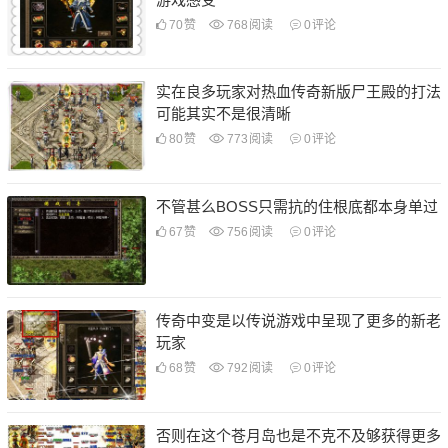
70
赞
768
阅读
0
评论
实在良多玩家对热血传奇新版尸王殿的打法
可能其实不是很清晰
80
赞
773
阅读
0
评论
不管甚么BOSS只需抗的住根底都本身单过
67
赞
756
阅读
0
评论
传奇中变是以传说游戏中呈现了更多的新老
玩家
68
赞
792
阅读
0
评论
否则在这个苍月岛也是不克不及够获得更多