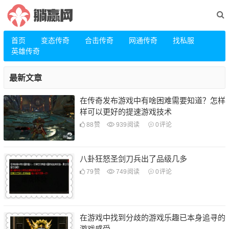
首页
变态传奇
合击传奇
网通传奇
找私服
英雄传奇
最新文章
在传奇发布游戏中有啥困难需要知道？怎样
样可以更好的提速游戏技术
88
赞
939
阅读
0
评论
八卦狂怒圣剑刀兵出了品级几多
79
赞
749
阅读
0
评论
在游戏中找到分歧的游戏乐趣已本身追寻的
游戏感受