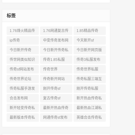
标签
1.76烽火精品传
1.76网通复古传
1.85精品传奇
奇私服网站
奇sf
ip传奇
中变传奇发布网
今天新开sf
今日新开传奇
今日新开传奇私
今日新开网页版
服发布网
传奇
传世网类似知识
传奇1.85私服
传奇3私服发布
网站
传奇sf网站发布
传奇世界
传奇世界私服
网
传奇世界论坛
传奇新开网站
传奇私服三端互
通
传奇私服手游发
刚开传奇sf
刚开传奇私服
布网三端
合击发布网
复古传奇sf
新开热血传奇私
服网
新开轻变传奇私
最新开热血传奇
最新热血江湖私
服
私服
服
最新版本传奇私
网通传奇sf发布
英雄合击传奇私
服
网
服