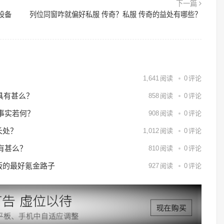
下一篇
设备
列位同窗咋就偏好私服 传奇？私服 传奇的益处有哪些？
？
1,641
阅读
0
评论
具有甚么？
858
阅读
0
评论
事实若何？
908
阅读
0
评论
长处？
1,012
阅读
0
评论
有甚么？
810
阅读
0
评论
6版的最好氪金路子
927
阅读
0
评论