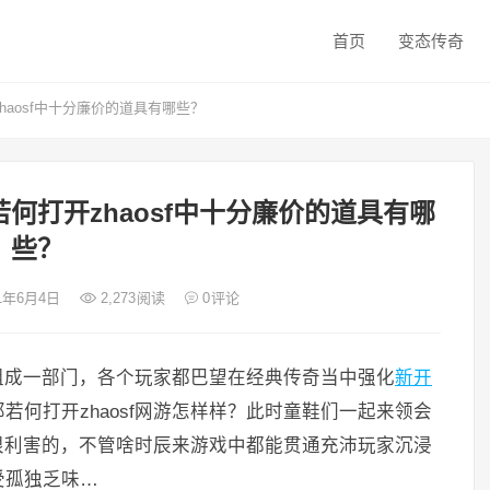
首页
变态传奇
haosf中十分廉价的道具有哪些？
若何打开zhaosf中十分廉价的道具有哪
些？
21年6月4日
2,273
阅读
0
评论
组成一部门，各个玩家都巴望在经典传奇当中强化
新开
若何打开zhaosf网游怎样样？此时童鞋们一起来领会
是很利害的，不管啥时辰来游戏中都能贯通充沛玩家沉浸
受孤独乏味…