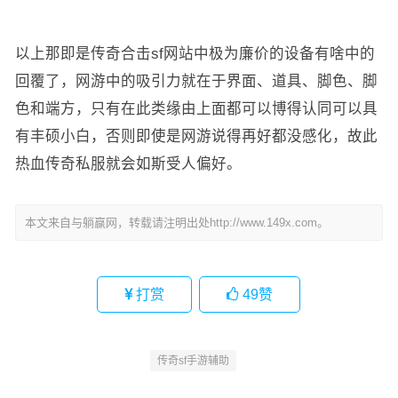
以上那即是传奇合击sf网站中极为廉价的设备有啥中的
回覆了，网游中的吸引力就在于界面、道具、脚色、脚
色和端方，只有在此类缘由上面都可以博得认同可以具
有丰硕小白，否则即使是网游说得再好都没感化，故此
热血传奇私服就会如斯受人偏好。
本文来自与躺赢网，转载请注明出处http://www.149x.com。
打赏
49
赞
传奇sf手游辅助