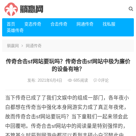
首页
变态传奇
合击传奇
网通传奇
找私服
英雄传奇
躺赢网
网通传奇
传奇合击sf网站要玩吗？传奇合击sf网站中极为廉价
的设备有啥？
发布: 2021年6月4日
685
阅读
0
评论
当下传奇已成了了我们文娱中的组成一部门，各年夜小
白都想在传奇当中强化本身网游实力成了真正年夜佬，
故而传奇合击sf网站要玩吗？当下童鞋们一起来领会此
中回覆吧。传奇合击sf网站中的阅读量是特别强悍的，
不管甚么时辰到网游中都可以看到丰硕小白沉醉此中，