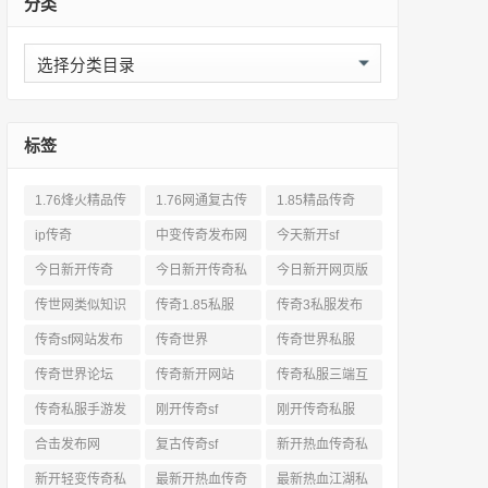
分类
分
类
标签
1.76烽火精品传
1.76网通复古传
1.85精品传奇
奇私服网站
奇sf
ip传奇
中变传奇发布网
今天新开sf
今日新开传奇
今日新开传奇私
今日新开网页版
服发布网
传奇
传世网类似知识
传奇1.85私服
传奇3私服发布
网站
传奇sf网站发布
传奇世界
传奇世界私服
网
传奇世界论坛
传奇新开网站
传奇私服三端互
通
传奇私服手游发
刚开传奇sf
刚开传奇私服
布网三端
合击发布网
复古传奇sf
新开热血传奇私
服网
新开轻变传奇私
最新开热血传奇
最新热血江湖私