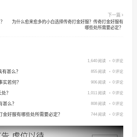
下一篇
么？
为什么愈来愈多的小白选择传奇打金好服？传奇打金好服有
哪些处所需要必定？
？
1,640
阅读
0
评论
具有甚么？
855
阅读
0
评论
事实若何？
906
阅读
0
评论
长处？
1,011
阅读
0
评论
有甚么？
808
阅读
0
评论
打金好服有哪些处所需要必定？
744
阅读
0
评论