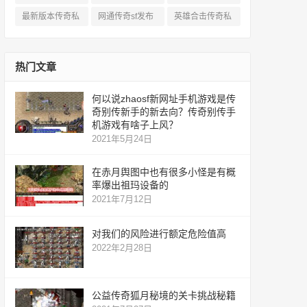
服
私服
服
最新版本传奇私
网通传奇sf发布
英雄合击传奇私
服
网
服
热门文章
何以说zhaosf新网址手机游戏是传
奇别传新手的新去向？传奇别传手
机游戏有啥子上风？
2021年5月24日
在赤月舆图中也有很多小怪是有概
率爆出祖玛设备的
2021年7月12日
对我们的风险进行额定危险值高
2022年2月28日
公益传奇狐月秘境的关卡挑战秘籍