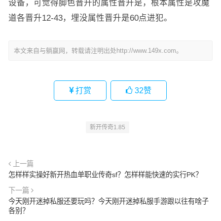
设备，可觉得脚色晋升的属性晋升是，根本属性是攻魔
道各晋升12-43，埋没属性晋升是60点进犯。
本文来自与躺赢网，转载请注明出处http://www.149x.com。
打赏
32
赞
新开传奇1.85
上一篇
怎样样实操好新开热血单职业传奇sf？怎样样能快速的实行PK？
下一篇
今天刚开迷掉私服还要玩吗？今天刚开迷掉私服手游跟以往有啥子
各别？