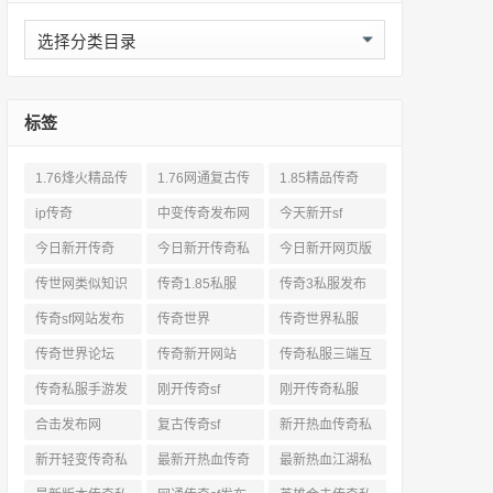
分
类
标签
1.76烽火精品传
1.76网通复古传
1.85精品传奇
奇私服网站
奇sf
ip传奇
中变传奇发布网
今天新开sf
今日新开传奇
今日新开传奇私
今日新开网页版
服发布网
传奇
传世网类似知识
传奇1.85私服
传奇3私服发布
网站
传奇sf网站发布
传奇世界
传奇世界私服
网
传奇世界论坛
传奇新开网站
传奇私服三端互
通
传奇私服手游发
刚开传奇sf
刚开传奇私服
布网三端
合击发布网
复古传奇sf
新开热血传奇私
服网
新开轻变传奇私
最新开热血传奇
最新热血江湖私
服
私服
服