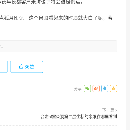
年夜年夜都客户来讲也许将会很是倒运。
点狐月印记！这个泉眼看起来的时辰就大白了呢，若
m。
36
赞
下一篇
合击sf雷炎洞窟二层坐标的泉眼在哪里看到