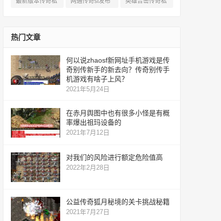
最新版本传奇私
网通传奇sf发布
英雄合击传奇私
服
网
服
热门文章
何以说zhaosf新网址手机游戏是传
奇别传新手的新去向？传奇别传手
机游戏有啥子上风？
2021年5月24日
在赤月舆图中也有很多小怪是有概
率爆出祖玛设备的
2021年7月12日
对我们的风险进行额定危险值高
2022年2月28日
公益传奇狐月秘境的关卡挑战秘籍
2021年7月27日