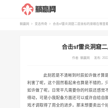
躺赢网
变态传奇
合击sf雷炎洞窟二层坐标的泉眼在哪里
合击sf雷炎洞窟
作者:
躺赢网
发布: 20
此刻若是不清晰到时辰如许做才算是
利害了呢，这个固然看起来也算是不错的，
如许做了呢，日常平凡需要你的时辰还感觉
得动，可是小我配备方面还可以或许自给自
戏才调取得了周全的进步。那末想要卖出个好价