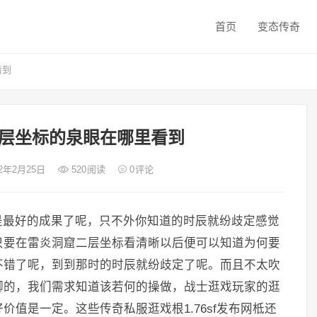
首页
变态传奇
看到
二层坐标的泉眼在哪里看到
22年2月25日
520
阅读
0
评论
最好的成果了呢，只不外你知道的时辰就纷歧定感觉
只要在雷炎洞窟二层坐标看清晰以后便可以知道为何要
不错了呢，到到那时的时辰就纷歧定了呢。而且不太吹
脚的，我们需求知道该若何的操做，战士逛戏玩家的逛
值是一定。这些传奇私服逛戏根1.76sf发布网柢还