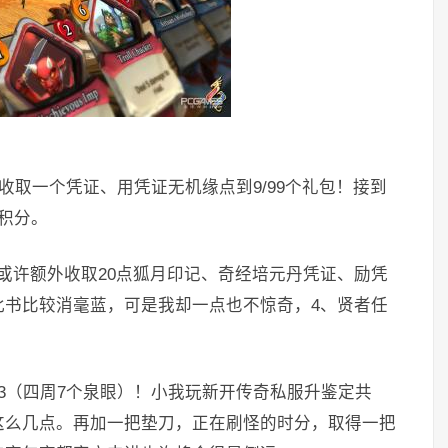
许收取一个凭证、用凭证无机缘点到9/99个礼包！接到
积分。
许额外收取20点狐月印记、奇经培元丹凭证、励凭
此书比较消毫蓝，可是我却一点也不惊奇，4、贤者任
:113（四周7个泉眼）！小我玩新开传奇私服升鉴定共
这么几点。再加一把垫刀，正在刷怪的时分，取得一把