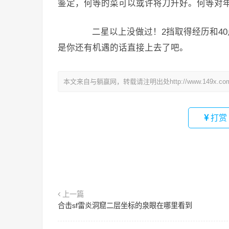
鉴定，何等的菜可以或许将刀升好。何等对
二星以上没做过！2挡取得经历和40
是你还有机遇的话直接上去了吧。
本文来自与躺赢网，转载请注明出处http://www.149x.co
打赏
上一篇
合击sf雷炎洞窟二层坐标的泉眼在哪里看到