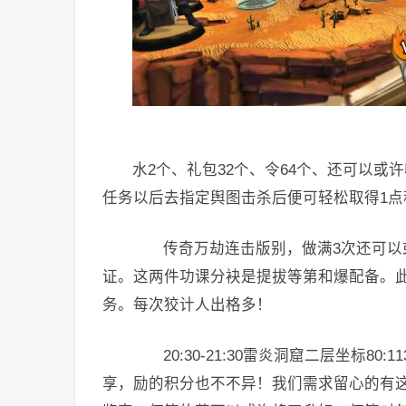
水2个、礼包32个、令64个、还可以或
任务以后去指定舆图击杀后便可轻松取得1点
传奇万劫连击版别，做满3次还可以或
证。这两件功课分袂是提拔等第和爆配备。
务。每次狡计人出格多！
20:30-21:30雷炎洞窟二层坐标80
享，励的积分也不不异！我们需求留心的有