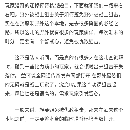
玩家猎奇的迷掉传奇私服题目，下面就和我们一路来看
看吧。野外被战士狙击关于如何避免野外被战士狙击，
实在在封魔洞野外这个本地，是去很多舆图的必经之
路，所以这儿的野外就有很多的玩家倘佯，每次颠末的
时分一定要有一个警戒心，避免被仇敌狙击。
这不是骇人听闻，而是真的有很多人在这儿查询拜
访，碰到一些比力藐小的玩家，就会顿时出来狙击干失
落你。 益环境全网通传奇发布网部打开 在野外最恐惧
的无疑就是战士玩家了，究竟结果这个功课狙击起
来，风险性还是很高的，需求玩家引发留心。
一般来讲，想要避免被仇敌狙击，那末在颠末这个
本地之前，一定要将本身的临时增益环境全数打开。