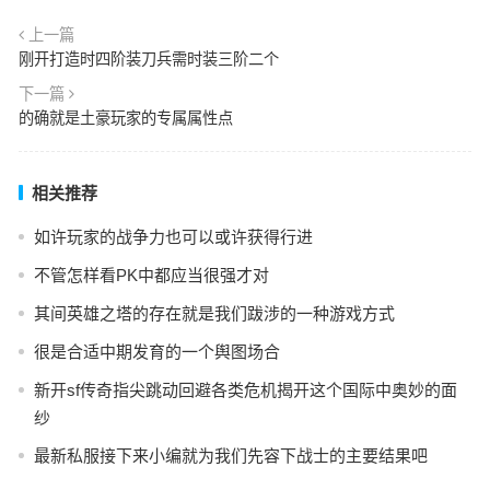
上一篇
刚开打造时四阶装刀兵需时装三阶二个
下一篇
的确就是土豪玩家的专属属性点
相关推荐
如许玩家的战争力也可以或许获得行进
不管怎样看PK中都应当很强才对
其间英雄之塔的存在就是我们跋涉的一种游戏方式
很是合适中期发育的一个舆图场合
新开sf传奇指尖跳动回避各类危机揭开这个国际中奥妙的面
纱
最新私服接下来小编就为我们先容下战士的主要结果吧