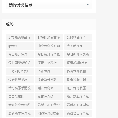
分
类
标签
1.76烽火精品传
1.76网通复古传
1.85精品传奇
奇私服网站
奇sf
ip传奇
中变传奇发布网
今天新开sf
今日新开传奇
今日新开传奇私
今日新开网页版
服发布网
传奇
传世网类似知识
传奇1.85私服
传奇3私服发布
网站
传奇sf网站发布
传奇世界
传奇世界私服
网
传奇世界论坛
传奇新开网站
传奇私服三端互
通
传奇私服手游发
刚开传奇sf
刚开传奇私服
布网三端
合击发布网
复古传奇sf
新开热血传奇私
服网
新开轻变传奇私
最新开热血传奇
最新热血江湖私
服
私服
服
最新版本传奇私
网通传奇sf发布
英雄合击传奇私