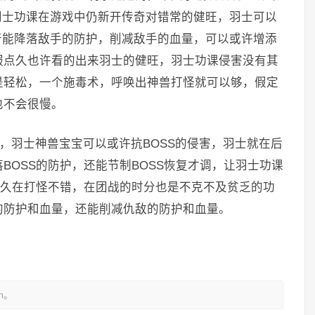
在羽士功课在游戏中仍新开传奇对错常的健旺，羽士可以
传奇能降落敌手的防护，削减敌手的血量，可以或许增添
服点久也许看的出来羽士的健旺，羽士功课侵害没有其
是轻松，一个施毒术，呼唤出神兽打怪就可以够，假定
也不会很慢。
羽士神兽宝宝可以或许抗BOSS的侵害，羽士就在后
BOSS的防护，还能节制BOSS恢复才调，让羽士功课
不久在打怪不错，在团战的时分也是不克不及贫乏的功
的防护和血量，还能削减仇敌的防护和血量。
m。