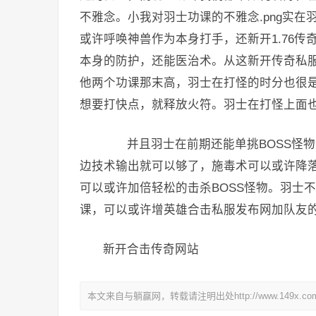
不雅念。小我对羽士功课的不雅念.png实
或许呼唤神兽作为本身打手，还新开1.76
本身的防护，还能医治术。从这新开传奇私
他两个功课那末高，羽士在打怪的时分也很
想要打快点，就释放火符。羽士在打怪上面
并且羽士在前期还能单挑BOSS怪物，
边技术输出就可以够了，施毒术可以或许降落
可以或许加倍轻松的击杀BOSS怪物。羽士
课，可以或许增英雄合击私服发布网加队友
新开合击传奇网站
本文来自与躺赢网，转载请注明出处http://www.149x.co