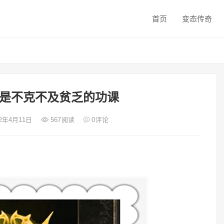
首页
变态传奇
是不克不及贫乏的功课
22年4月11日
567
阅读
0
评论