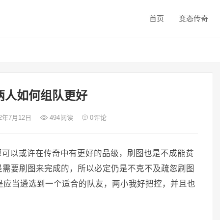
首页
变态传奇
两人如何组队更好
22年7月12日
494
阅读
0
评论
愿可以或许在传奇中有更好的品级，刷图也是不成能贫
是需要刷图来完成的，所以必定仍是不克不及疏忽刷图
仍是应当遴选到一个适合的队友，两小我好把控，并且也