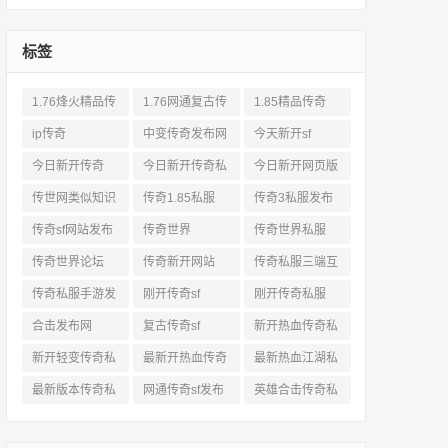
标签
1.76烽火精品传
1.76网通复古传
1.85精品传奇
奇私服网站
奇sf
ip传奇
中变传奇发布网
今天新开sf
今日新开传奇
今日新开传奇私
今日新开网页版
服发布网
传奇
传世网类似知识
传奇1.85私服
传奇3私服发布
网站
传奇sf网站发布
传奇世界
传奇世界私服
网
传奇世界论坛
传奇新开网站
传奇私服三端互
通
传奇私服手游发
刚开传奇sf
刚开传奇私服
布网三端
合击发布网
复古传奇sf
新开热血传奇私
服网
新开轻变传奇私
最新开热血传奇
最新热血江湖私
服
私服
服
最新版本传奇私
网通传奇sf发布
英雄合击传奇私
服
网
服