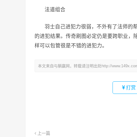
法道组合
羽士自己进犯力很弱，不外有了法师的
的进犯结果。传奇刷图必定仍是要跨职业，
样可以包管很是不错的进犯力。
本文来自与躺赢网，转载请注明出处http://www.149x.co
打赏
上一篇