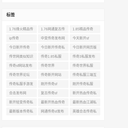
标签
1.76烽火精品传
1.76网通复古传
1.85精品传奇
奇私服网站
奇sf
ip传奇
中变传奇发布网
今天新开sf
今日新开传奇
今日新开传奇私
今日新开网页版
服发布网
传奇
传世网类似知识
传奇1.85私服
传奇3私服发布
网站
传奇sf网站发布
传奇世界
传奇世界私服
网
传奇世界论坛
传奇新开网站
传奇私服三端互
通
传奇私服手游发
刚开传奇sf
刚开传奇私服
布网三端
合击发布网
复古传奇sf
新开热血传奇私
服网
新开轻变传奇私
最新开热血传奇
最新热血江湖私
服
私服
服
最新版本传奇私
网通传奇sf发布
英雄合击传奇私
服
网
服