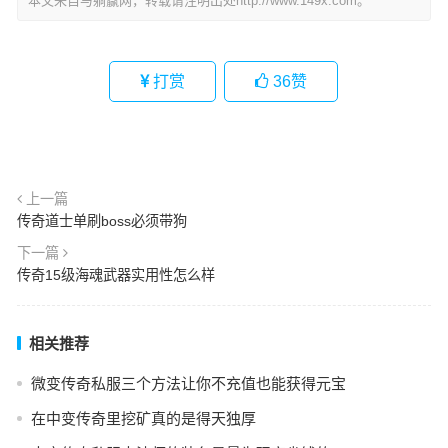
本文来自与躺赢网，转载请注明出处http://www.149x.com。
打赏
36
赞
上一篇
传奇道士单刷boss必须带狗
下一篇
传奇15级海魂武器实用性怎么样
相关推荐
微变传奇私服三个方法让你不充值也能获得元宝
在中变传奇里挖矿真的是得天独厚