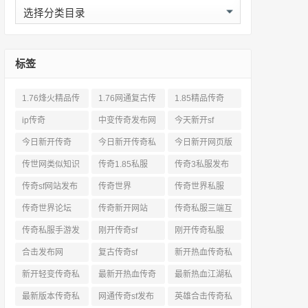
分
类
标签
1.76烽火精品传
1.76网通复古传
1.85精品传奇
奇私服网站
奇sf
ip传奇
中变传奇发布网
今天新开sf
今日新开传奇
今日新开传奇私
今日新开网页版
服发布网
传奇
传世网类似知识
传奇1.85私服
传奇3私服发布
网站
传奇sf网站发布
传奇世界
传奇世界私服
网
传奇世界论坛
传奇新开网站
传奇私服三端互
通
传奇私服手游发
刚开传奇sf
刚开传奇私服
布网三端
合击发布网
复古传奇sf
新开热血传奇私
服网
新开轻变传奇私
最新开热血传奇
最新热血江湖私
服
私服
服
最新版本传奇私
网通传奇sf发布
英雄合击传奇私