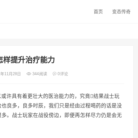
首页
变态传奇
怎样提升治疗能力
22年11月28日
344
阅读
0
评论
以或许具有着更壮大的医治能力的，究竟结果战士玩
险也良多，良多时辰，我们只是经由过程喝药的话是没
很多。战士玩家在战役傍边，即便再怎样尽力仍是会无