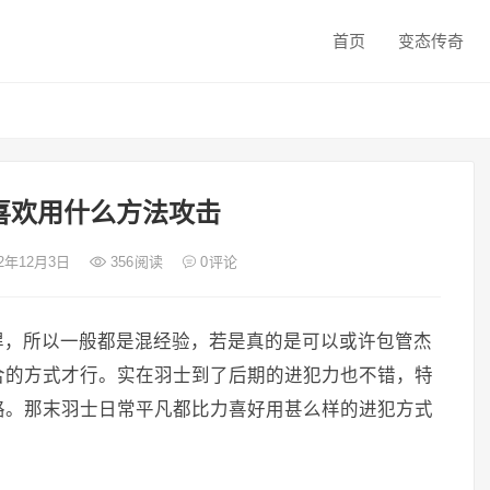
首页
变态传奇
喜欢用什么方法攻击
22年12月3日
356
阅读
0
评论
悍，所以一般都是混经验，若是真的是可以或许包管杰
合的方式才行。实在羽士到了后期的进犯力也不错，特
路。那末羽士日常平凡都比力喜好用甚么样的进犯方式