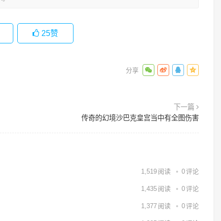
25
赞
下一篇
传奇的幻境沙巴克皇宫当中有全图伤害
1,519
阅读
0
评论
1,435
阅读
0
评论
1,377
阅读
0
评论