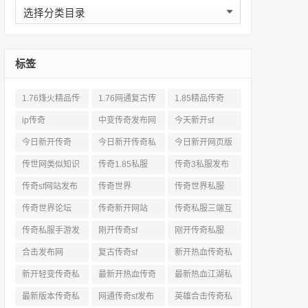
分
类
标签
1.76烽火精品传
1.76网通复古传
1.85精品传奇
奇私服网站
奇sf
ip传奇
中变传奇发布网
今天新开sf
今日新开传奇
今日新开传奇私
今日新开网页版
服发布网
传奇
传世网类似知识
传奇1.85私服
传奇3私服发布
网站
传奇sf网站发布
传奇世界
传奇世界私服
网
传奇世界论坛
传奇新开网站
传奇私服三端互
通
传奇私服手游发
刚开传奇sf
刚开传奇私服
布网三端
合击发布网
复古传奇sf
新开热血传奇私
服网
新开轻变传奇私
最新开热血传奇
最新热血江湖私
服
私服
服
最新版本传奇私
网通传奇sf发布
英雄合击传奇私