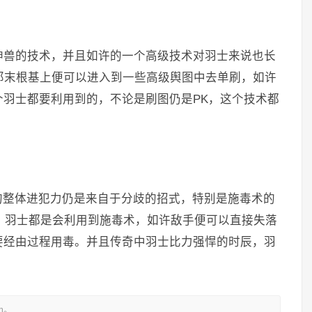
神兽的技术，并且如许的一个高级技术对羽士来说也长
那末根基上便可以进入到一些高级舆图中去单刷，如许
羽士都要利用到的，不论是刷图仍是PK，这个技术都
的整体进犯力仍是来自于分歧的招式，特别是施毒术的
辰，羽士都是会利用到施毒术，如许敌手便可以直接失落
要经由过程用毒。并且传奇中羽士比力强悍的时辰，羽
m。