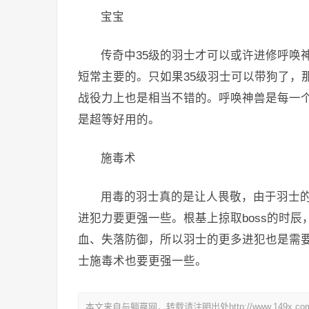
宝宝
传奇中35级的羽士才可以或许进修呼唤
短常主要的。只如果35级羽士可以带狗了，
战役力上也是相当不错的。呼唤神兽是每一个
是超等好用的。
施毒术
用毒的羽士真的是让人畏敬，由于羽士
进犯力要更强一些。根基上掠取boss的时
血、失落防御，所以羽士的更多进犯也是需
士施毒术也要更强一些。
本文来自与躺赢网，转载请注明出处http://www.149x.co