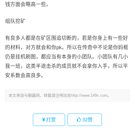
钱方面会略高一些。
组队挖矿
有良多人都是在矿区围追切断的，若是你身上有一些好
的材料，对方就会和你pk。所以在传奇中不论是你妈框
仍是挂机刷图，都应当有本身的小团队。小团队有几小
我一班，这类半途击杀的成员就不会拿你入手，所以平
安系数会高良多。
本文来自与躺赢网，转载请注明出处http://www.149x.com。
打赏
32
赞