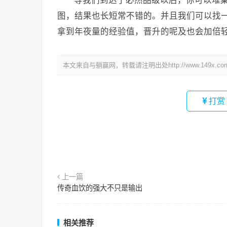
等我们到达了必然品级以后，你可以堆
图，结果也长短常不错的。并且我们可以找
拿到年夜量的经验值，晋升的呢及也会加倍
本文来自与躺赢网，转载请注明出处http://www.149x.co
打赏
上一篇
传奇血饮的强大不只是输出
相关推荐