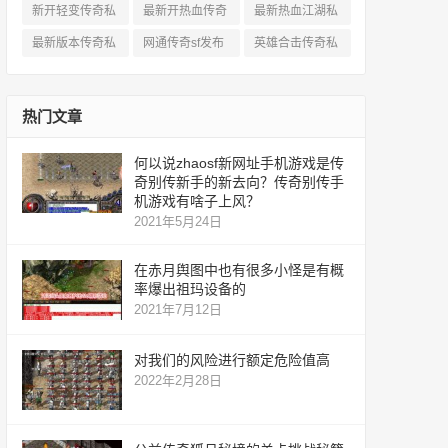
服网
新开轻变传奇私
最新开热血传奇
最新热血江湖私
服
私服
服
最新版本传奇私
网通传奇sf发布
英雄合击传奇私
服
网
服
热门文章
何以说zhaosf新网址手机游戏是传
奇别传新手的新去向？传奇别传手
机游戏有啥子上风？
2021年5月24日
在赤月舆图中也有很多小怪是有概
率爆出祖玛设备的
2021年7月12日
对我们的风险进行额定危险值高
2022年2月28日