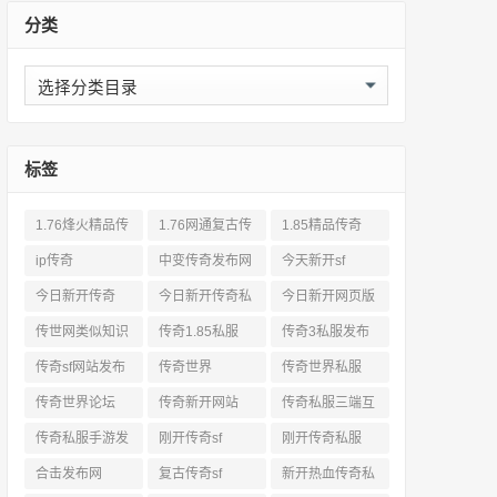
分类
分
类
标签
1.76烽火精品传
1.76网通复古传
1.85精品传奇
奇私服网站
奇sf
ip传奇
中变传奇发布网
今天新开sf
今日新开传奇
今日新开传奇私
今日新开网页版
服发布网
传奇
传世网类似知识
传奇1.85私服
传奇3私服发布
网站
传奇sf网站发布
传奇世界
传奇世界私服
网
传奇世界论坛
传奇新开网站
传奇私服三端互
通
传奇私服手游发
刚开传奇sf
刚开传奇私服
布网三端
合击发布网
复古传奇sf
新开热血传奇私