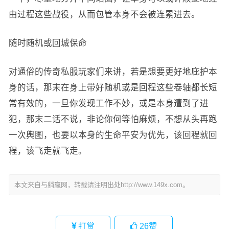
由过程这些战役，从而包管本身不会被连累进去。
随时随机或回城保命
对通俗的传奇私服玩家们来讲，若是想要更好地庇护本
身的话，那末在身上带好随机或是回程这些卷轴都长短
常有效的，一旦你发现工作不妙，或是本身遭到了进
犯，那末二话不说，非论你何等怕麻烦，不想从头再跑
一次舆图，也要以本身的生命平安为优先，该回程就回
程，该飞走就飞走。
本文来自与躺赢网，转载请注明出处http://www.149x.com。
打赏
26
赞