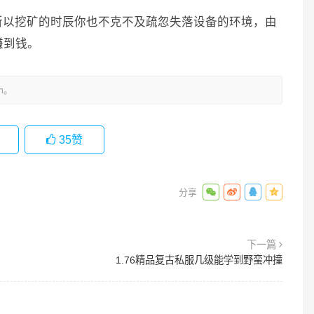
所以挖矿的时辰你也不克不及疏忽失落设备的环境，由
赚到钱。
m。
35
赞
下一篇
1.76精品复古私服几级能学到野蛮冲撞