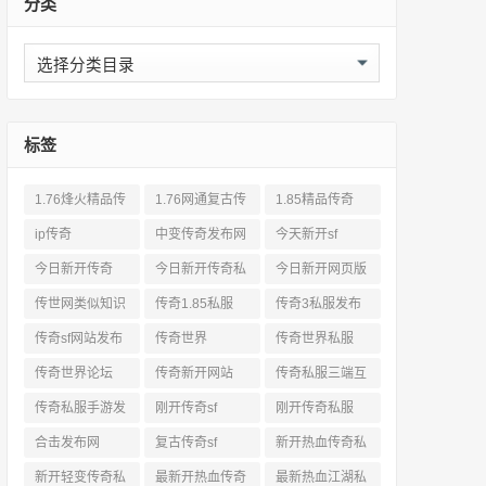
分类
分
类
标签
1.76烽火精品传
1.76网通复古传
1.85精品传奇
奇私服网站
奇sf
ip传奇
中变传奇发布网
今天新开sf
今日新开传奇
今日新开传奇私
今日新开网页版
服发布网
传奇
传世网类似知识
传奇1.85私服
传奇3私服发布
网站
传奇sf网站发布
传奇世界
传奇世界私服
网
传奇世界论坛
传奇新开网站
传奇私服三端互
通
传奇私服手游发
刚开传奇sf
刚开传奇私服
布网三端
合击发布网
复古传奇sf
新开热血传奇私
服网
新开轻变传奇私
最新开热血传奇
最新热血江湖私