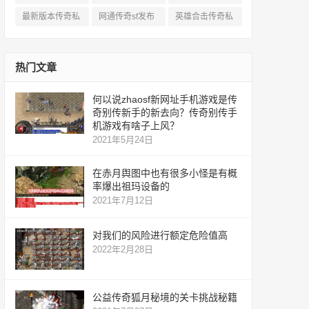
服
私服
服
最新版本传奇私
网通传奇sf发布
英雄合击传奇私
服
网
服
热门文章
何以说zhaosf新网址手机游戏是传
奇别传新手的新去向？传奇别传手
机游戏有啥子上风？
2021年5月24日
在赤月舆图中也有很多小怪是有概
率爆出祖玛设备的
2021年7月12日
对我们的风险进行额定危险值高
2022年2月28日
公益传奇狐月秘境的关卡挑战秘籍