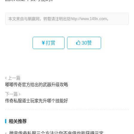
本文来自与躺赢网，转载请注明出处http://www.149x.com。
打赏
30
赞
上一篇
嘟嘟传奇官方给出的武器升级攻略
下一篇
传奇私服道士玩家先升哪个技能好
相关推荐
微变传奇私服三个方法让你不充值也能获得元宝