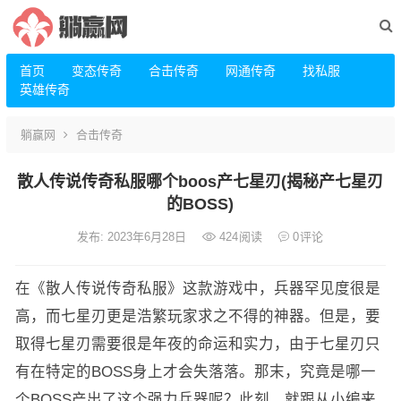
首页
变态传奇
合击传奇
网通传奇
找私服
英雄传奇
躺赢网
合击传奇
散人传说传奇私服哪个boos产七星刃(揭秘产七星刃
的BOSS)
发布: 2023年6月28日
424
阅读
0
评论
在《散人传说传奇私服》这款游戏中，兵器罕见度很是
高，而七星刃更是浩繁玩家求之不得的神器。但是，要
取得七星刃需要很是年夜的命运和实力，由于七星刃只
有在特定的BOSS身上才会失落落。那末，究竟是哪一
个BOSS产出了这个强力兵器呢？此刻，就跟从小编来