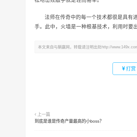
松地击败敌手就是轻而易举。
法师在传奇中的每一个技术都很是具有
手。此中，火墙是一种根基技术，利用时要
本文来自与躺赢网，转载请注明出处http://www.149x.co
打赏
上一篇
到底是谁是传奇产量最高的小boss？