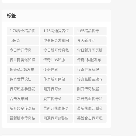
标签
1.76烽火精品传
1.76网通复古传
1.85精品传奇
奇私服网站
奇sf
ip传奇
中变传奇发布网
今天新开sf
今日新开传奇
今日新开传奇私
今日新开网页版
服发布网
传奇
传世网类似知识
传奇1.85私服
传奇3私服发布
网站
传奇sf网站发布
传奇世界
传奇世界私服
网
传奇世界论坛
传奇新开网站
传奇私服三端互
通
传奇私服手游发
刚开传奇sf
刚开传奇私服
布网三端
合击发布网
复古传奇sf
新开热血传奇私
服网
新开轻变传奇私
最新开热血传奇
最新热血江湖私
服
私服
服
最新版本传奇私
网通传奇sf发布
英雄合击传奇私
服
网
服