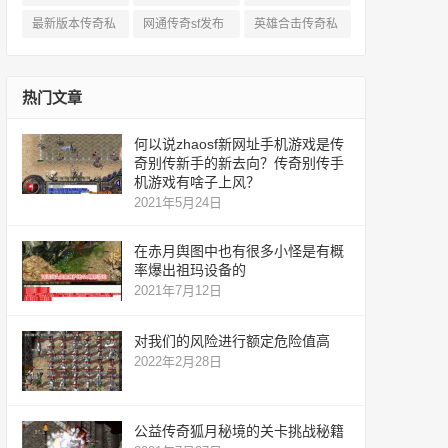
服
私服
服
最新版本传奇私
网通传奇sf发布
英雄合击传奇私
服
网
服
热门文章
何以说zhaosf新网址手机游戏是传
奇别传新手的新去向？传奇别传手
机游戏有啥子上风？
2021年5月24日
在赤月舆图中也有很多小怪是有概
率爆出祖玛设备的
2021年7月12日
对我们的风险进行额定危险值高
2022年2月28日
公益传奇狐月秘境的关卡挑战秘籍