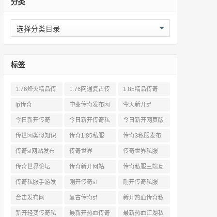
分类
分
类
标签
1.76烽火精品传
1.76网通复古传
1.85精品传奇
奇私服网站
奇sf
ip传奇
中变传奇发布网
今天新开sf
今日新开传奇
今日新开传奇私
今日新开网页版
服发布网
传奇
传世网类似知识
传奇1.85私服
传奇3私服发布
网站
传奇sf网站发布
传奇世界
传奇世界私服
网
传奇世界论坛
传奇新开网站
传奇私服三端互
通
传奇私服手游发
刚开传奇sf
刚开传奇私服
布网三端
合击发布网
复古传奇sf
新开热血传奇私
服网
新开轻变传奇私
最新开热血传奇
最新热血江湖私