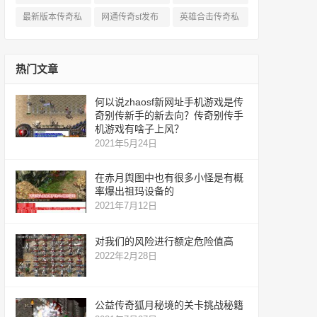
服
私服
服
最新版本传奇私
网通传奇sf发布
英雄合击传奇私
服
网
服
热门文章
何以说zhaosf新网址手机游戏是传
奇别传新手的新去向？传奇别传手
机游戏有啥子上风？
2021年5月24日
在赤月舆图中也有很多小怪是有概
率爆出祖玛设备的
2021年7月12日
对我们的风险进行额定危险值高
2022年2月28日
公益传奇狐月秘境的关卡挑战秘籍