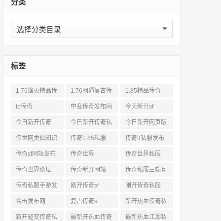
分类
分
类
标签
1.76烽火精品传
1.76网通复古传
1.85精品传奇
奇私服网站
奇sf
ip传奇
中变传奇发布网
今天新开sf
今日新开传奇
今日新开传奇私
今日新开网页版
服发布网
传奇
传世网类似知识
传奇1.85私服
传奇3私服发布
网站
传奇sf网站发布
传奇世界
传奇世界私服
网
传奇世界论坛
传奇新开网站
传奇私服三端互
通
传奇私服手游发
刚开传奇sf
刚开传奇私服
布网三端
合击发布网
复古传奇sf
新开热血传奇私
服网
新开轻变传奇私
最新开热血传奇
最新热血江湖私