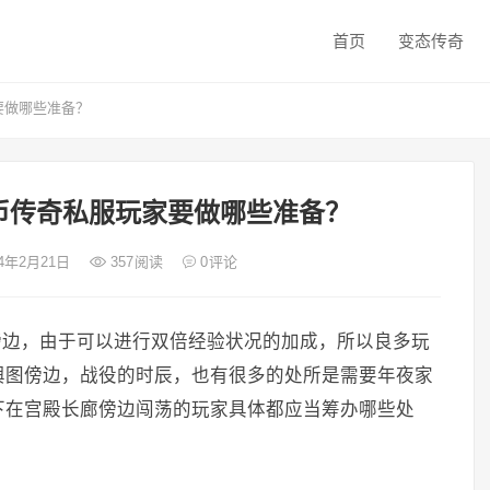
首页
变态传奇
要做哪些准备？
金币传奇私服玩家要做哪些准备？
24年2月21日
357
阅读
0
评论
图傍边，由于可以进行双倍经验状况的加成，所以良多玩
舆图傍边，战役的时辰，也有很多的处所是需要年夜家
下在宫殿长廊傍边闯荡的玩家具体都应当筹办哪些处