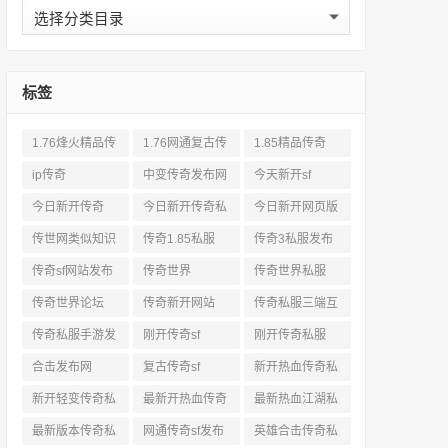
分
类
标签
1.76烽火精品传
1.76网通复古传
1.85精品传奇
奇私服网站
奇sf
ip传奇
中变传奇发布网
今天新开sf
今日新开传奇
今日新开传奇私
今日新开网页版
服发布网
传奇
传世网类似知识
传奇1.85私服
传奇3私服发布
网站
传奇sf网站发布
传奇世界
传奇世界私服
网
传奇世界论坛
传奇新开网站
传奇私服三端互
通
传奇私服手游发
刚开传奇sf
刚开传奇私服
布网三端
合击发布网
复古传奇sf
新开热血传奇私
服网
新开轻变传奇私
最新开热血传奇
最新热血江湖私
服
私服
服
最新版本传奇私
网通传奇sf发布
英雄合击传奇私