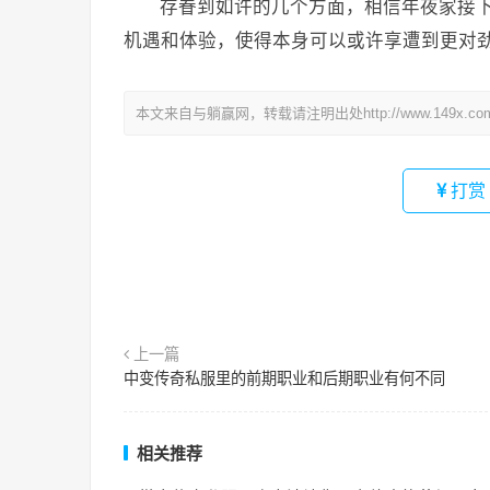
存眷到如许的几个方面，相信年夜家接下
机遇和体验，使得本身可以或许享遭到更对
本文来自与躺赢网，转载请注明出处http://www.149x.co
打赏
上一篇
中变传奇私服里的前期职业和后期职业有何不同
相关推荐