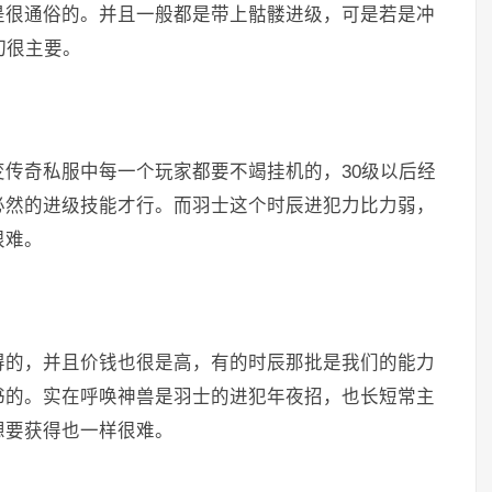
是很通俗的。并且一般都是带上骷髅进级，可是若是冲
切很主要。
变传奇私服中每一个玩家都要不竭挂机的，30级以后经
必然的进级技能才行。而羽士这个时辰进犯力比力弱，
很难。
得的，并且价钱也很是高，有的时辰那批是我们的能力
书的。实在呼唤神兽是羽士的进犯年夜招，也长短常主
想要获得也一样很难。