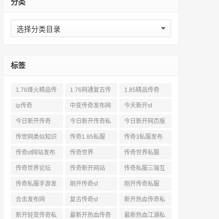
分类
分
类
标签
1.76烽火精品传
1.76网通复古传
1.85精品传奇
奇私服网站
奇sf
ip传奇
中变传奇发布网
今天新开sf
今日新开传奇
今日新开传奇私
今日新开网页版
服发布网
传奇
传世网类似知识
传奇1.85私服
传奇3私服发布
网站
传奇sf网站发布
传奇世界
传奇世界私服
网
传奇世界论坛
传奇新开网站
传奇私服三端互
通
传奇私服手游发
刚开传奇sf
刚开传奇私服
布网三端
合击发布网
复古传奇sf
新开热血传奇私
服网
新开轻变传奇私
最新开热血传奇
最新热血江湖私