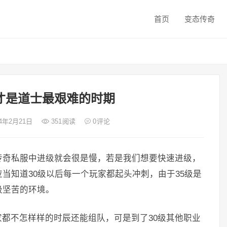
首页
变态传奇
才是道士最艰难的时期
24年2月21日
351
阅读
0
评论
传奇私服中进级就会很是慢，若是我们想要快速进级，
当知道30级以后每一个玩家都起头冲刺，由于35级是
级坚苦的环境。
都不怎样样的时辰还能组队，可是到了30级其他职业