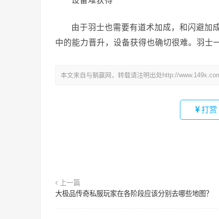
设备难获得
由于羽士也需要有道术加成，和闪避加
中的能力晋升，设备获得也确切很难。羽士
本文来自与躺赢网，转载请注明出处http://www.149x.co
打赏
上一篇
大极品传奇私服玩家在各阶段应该分别去哪些地图？