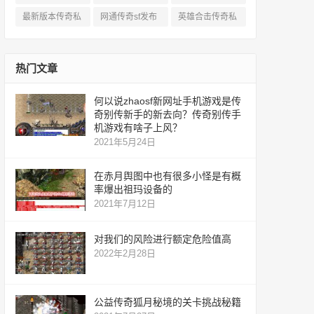
服
私服
服
最新版本传奇私
网通传奇sf发布
英雄合击传奇私
服
网
服
热门文章
何以说zhaosf新网址手机游戏是传
奇别传新手的新去向？传奇别传手
机游戏有啥子上风？
2021年5月24日
在赤月舆图中也有很多小怪是有概
率爆出祖玛设备的
2021年7月12日
对我们的风险进行额定危险值高
2022年2月28日
公益传奇狐月秘境的关卡挑战秘籍