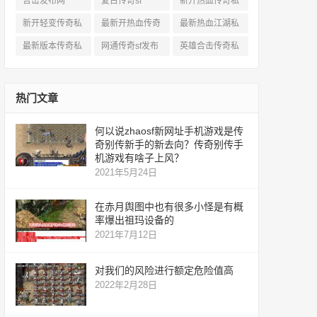
合击发布网
复古传奇sf
新开热血传奇私
服网
新开轻变传奇私
最新开热血传奇
最新热血江湖私
服
私服
服
最新版本传奇私
网通传奇sf发布
英雄合击传奇私
服
网
服
热门文章
何以说zhaosf新网址手机游戏是传
奇别传新手的新去向？传奇别传手
机游戏有啥子上风？
2021年5月24日
在赤月舆图中也有很多小怪是有概
率爆出祖玛设备的
2021年7月12日
对我们的风险进行额定危险值高
2022年2月28日