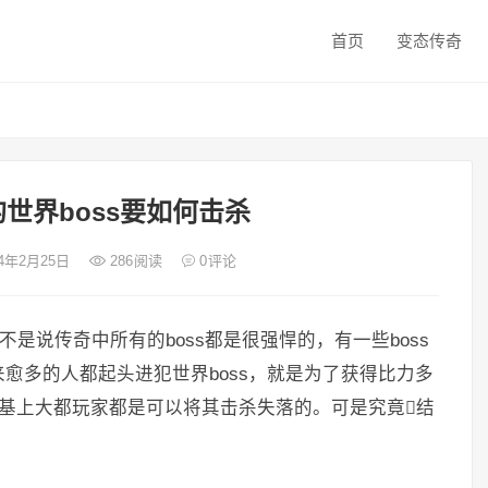
首页
变态传奇
世界boss要如何击杀
24年2月25日
286
阅读
0
评论
不是说传奇中所有的boss都是很强悍的，有一些boss
愈多的人都起头进犯世界boss，就是为了获得比力多
s，根基上大都玩家都是可以将其击杀失落的。可是究竟结