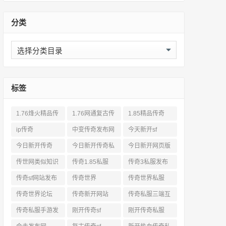
分类
分
类
标签
1.76烽火精品传
1.76网通复古传
1.85精品传奇
奇私服网站
奇sf
ip传奇
中变传奇发布网
今天新开sf
今日新开传奇
今日新开传奇私
今日新开网页版
服发布网
传奇
传世网类似知识
传奇1.85私服
传奇3私服发布
网站
传奇sf网站发布
传奇世界
传奇世界私服
网
传奇世界论坛
传奇新开网站
传奇私服三端互
通
传奇私服手游发
刚开传奇sf
刚开传奇私服
布网三端