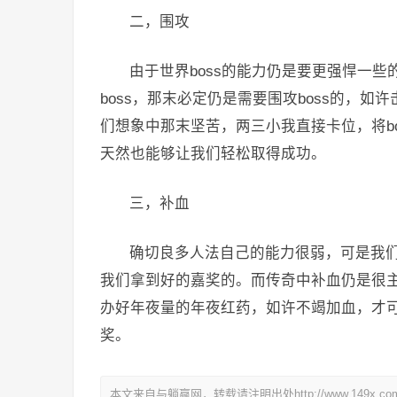
二，围攻
由于世界boss的能力仍是要更强悍一
boss，那末必定仍是需要围攻boss的，如
们想象中那末坚苦，两三小我直接卡位，将b
天然也能够让我们轻松取得成功。
三，补血
确切良多人法自己的能力很弱，可是我们
我们拿到好的嘉奖的。而传奇中补血仍是很主
办好年夜量的年夜红药，如许不竭加血，才可
奖。
本文来自与躺赢网，转载请注明出处http://www.149x.co