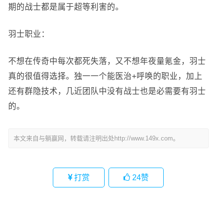
期的战士都是属于超等利害的。
羽士职业：
不想在传奇中每次都死失落，又不想年夜量氪金，羽士
真的很值得选择。独一一个能医治+呼唤的职业，加上
还有群隐技术，几近团队中没有战士也是必需要有羽士
的。
本文来自与躺赢网，转载请注明出处http://www.149x.com。
打赏
24
赞