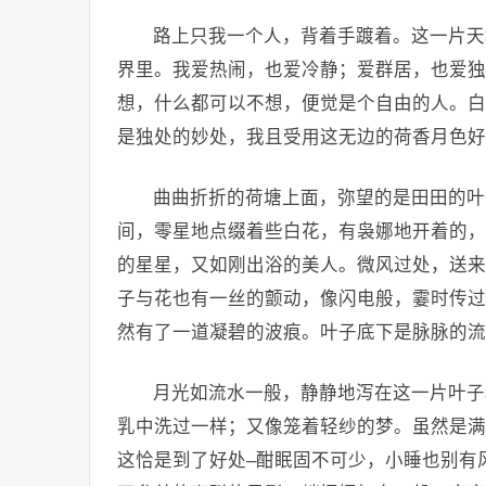
路上只我一个人，背着手踱着。这一片天
界里。我爱热闹，也爱冷静；爱群居，也爱独
想，什么都可以不想，便觉是个自由的人。白
是独处的妙处，我且受用这无边的荷香月色好
曲曲折折的荷塘上面，弥望的是田田的叶
间，零星地点缀着些白花，有袅娜地开着的，
的星星，又如刚出浴的美人。微风过处，送来
子与花也有一丝的颤动，像闪电般，霎时传过
然有了一道凝碧的波痕。叶子底下是脉脉的流
月光如流水一般，静静地泻在这一片叶子
乳中洗过一样；又像笼着轻纱的梦。虽然是满
这恰是到了好处–酣眠固不可少，小睡也别有