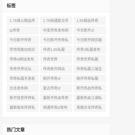
标签
1.76烽火精品传
1.76网通复古传
1.85精品传奇
奇私服网站
奇sf
ip传奇
中变传奇发布网
今天新开sf
今日新开传奇
今日新开传奇私
今日新开网页版
服发布网
传奇
传世网类似知识
传奇1.85私服
传奇3私服发布
网站
传奇sf网站发布
传奇世界
传奇世界私服
网
传奇世界论坛
传奇新开网站
传奇私服三端互
通
传奇私服手游发
刚开传奇sf
刚开传奇私服
布网三端
合击发布网
复古传奇sf
新开热血传奇私
服网
新开轻变传奇私
最新开热血传奇
最新热血江湖私
服
私服
服
最新版本传奇私
网通传奇sf发布
英雄合击传奇私
服
网
服
热门文章