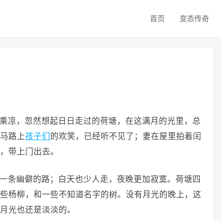
首页
变态传奇
乘凉，忽然想起日日走过的荷塘，在这满月的光里，总
马路上
孩子们
的欢笑，已经听不见了；妻在屋里拍着闰
，带上门出去。
一条幽僻的路；白天也少人走，夜晚更加寂寞。荷塘四
些杨柳，和一些不知道名字的树。没有月光的晚上，这
月光也还是淡淡的。