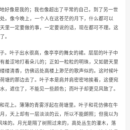
地好像是我的；我也像超出了平常的自己，到了另一世
处。像今晚上，一个人在这苍茫的月下，什么都可以
天里一定要做的事，一定要说的话，现在都可不理。这
了。
子。叶子出水很高，像亭亭的舞女的裙。层层的叶子中
有羞涩地打着朵儿的；正如一粒粒的明珠，又如碧天里
缕缕清香，仿佛远处高楼上渺茫的歌声似的。这时候叶
荷塘的那边去了。叶子本是肩并肩密密地挨着，这便宛
水，遮住了，不能见一些颜色；而叶子却更见风致了。
和花上。薄薄的青雾浮起在荷塘里。叶子和花仿佛在牛
月，天上却有一层淡淡的云，所以不能朗照；但我以为
风味的。月光是隔了树照过来的，高处丛生的灌木，落