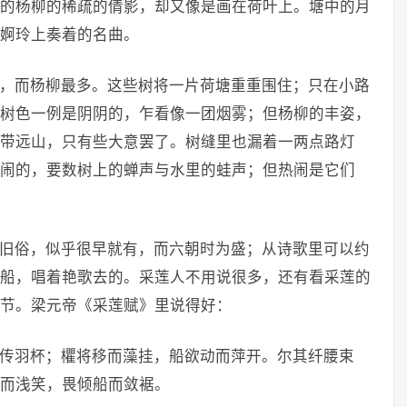
的杨柳的稀疏的倩影，却又像是画在荷叶上。塘中的月
婀玲上奏着的名曲。
，而杨柳最多。这些树将一片荷塘重重围住；只在小路
树色一例是阴阴的，乍看像一团烟雾；但杨柳的丰姿，
带远山，只有些大意罢了。树缝里也漏着一两点路灯
闹的，要数树上的蝉声与水里的蛙声；但热闹是它们
旧俗，似乎很早就有，而六朝时为盛；从诗歌里可以约
船，唱着艳歌去的。采莲人不用说很多，还有看采莲的
节。梁元帝《采莲赋》里说得好：
传羽杯；欋将移而藻挂，船欲动而萍开。尔其纤腰束
而浅笑，畏倾船而敛裾。