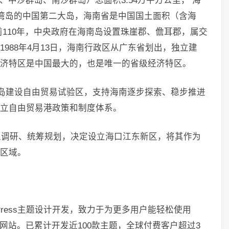
中沙群岛、南沙群岛）总面积3.54万平方公里， 海
台湾岛的中国第二大岛，海南省是中国国土面积（含海
前110年，中央政府在海南岛设置珠崖郡、儋耳郡，属交
988年4月13日，海南行政区从广东省划出，独立建
济特区是中国最大的，也是唯一的省级经济特区。
南全岛建设自由贸易试验区，支持海南逐步探索、稳步推进
立自由贸易港政策和制度体系。
深入调研、统筹规划，决定设立海口江东新区，将其作为
区域。
dPress主题设计开发，致力于为更多用户能轻松使用
业的网站。已累计开发近100款主题，全球付费客户超过3