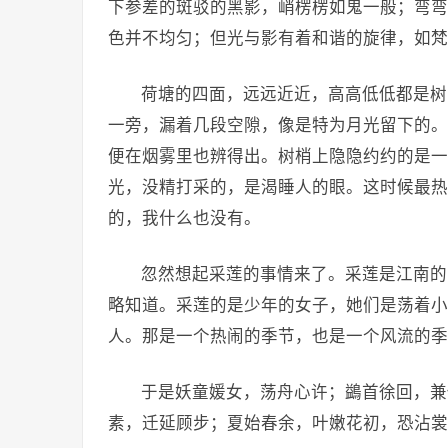
下参差的斑驳的黑影，峭楞楞如鬼一般；弯弯
色并不均匀；但光与影有着和谐的旋律，如梵
荷塘的四面，远远近近，高高低低都是树
一旁，漏着几段空隙，像是特为月光留下的。
便在烟雾里也辨得出。树梢上隐隐约约的是一
光，没精打采的，是渴睡人的眼。这时候最热
的，我什么也没有。
忽然想起采莲的事情来了。采莲是江南的
略知道。采莲的是少年的女子，她们是荡着小
人。那是一个热闹的季节，也是一个风流的季
于是妖童媛女，荡舟心许；鷁首徐回，兼
素，迁延顾步；夏始春余，叶嫩花初，恐沾裳