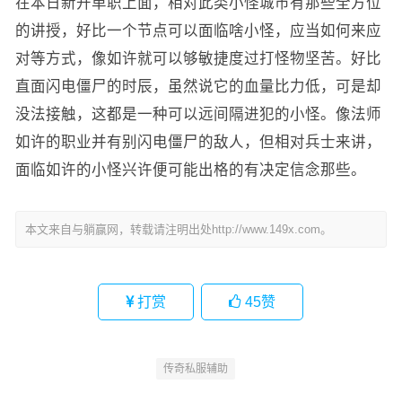
在本日新开单职上面，相对此类小怪城市有那些全方位
的讲授，好比一个节点可以面临啥小怪，应当如何来应
对等方式，像如许就可以够敏捷度过打怪物坚苦。好比
直面闪电僵尸的时辰，虽然说它的血量比力低，可是却
没法接触，这都是一种可以远间隔进犯的小怪。像法师
如许的职业并有别闪电僵尸的敌人，但相对兵士来讲，
面临如许的小怪兴许便可能出格的有决定信念那些。
本文来自与躺赢网，转载请注明出处http://www.149x.com。
打赏
45
赞
传奇私服辅助