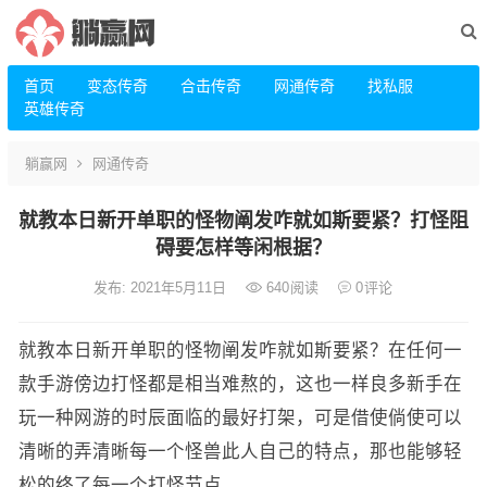
首页
变态传奇
合击传奇
网通传奇
找私服
英雄传奇
躺赢网
网通传奇
就教本日新开单职的怪物阐发咋就如斯要紧？打怪阻
碍要怎样等闲根据？
发布: 2021年5月11日
640
阅读
0
评论
就教本日新开单职的怪物阐发咋就如斯要紧？在任何一
款手游傍边打怪都是相当难熬的，这也一样良多新手在
玩一种网游的时辰面临的最好打架，可是借使倘使可以
清晰的弄清晰每一个怪兽此人自己的特点，那也能够轻
松的终了每一个打怪节点。