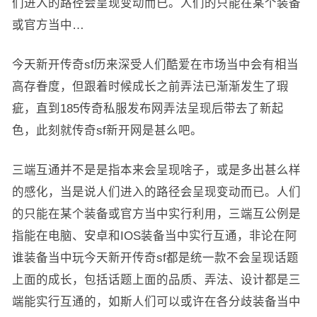
们进入的路径会呈现变动而已。人们的只能在某个装备
或官方当中…
今天新开传奇sf历来深受人们酷爱在市场当中会有相当
高存眷度，但跟着时候成长之前弄法已渐渐发生了瑕
疵，直到185传奇私服发布网弄法呈现后带去了新起
色，此刻就传奇sf新开网是甚么吧。
三端互通并不是是指本来会呈现啥子，或是多出甚么样
的感化，当是说人们进入的路径会呈现变动而已。人们
的只能在某个装备或官方当中实行利用，三端互公例是
指能在电脑、安卓和IOS装备当中实行互通，非论在阿
谁装备当中玩今天新开传奇sf都是统一款不会呈现话题
上面的成长，包括话题上面的品质、弄法、设计都是三
端能实行互通的，如斯人们可以或许在各分歧装备当中