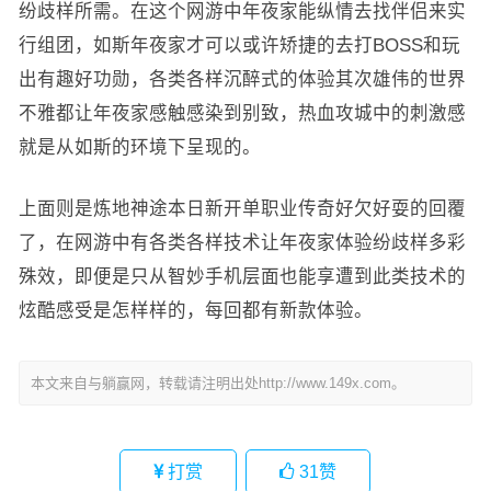
纷歧样所需。在这个网游中年夜家能纵情去找伴侣来实
行组团，如斯年夜家才可以或许矫捷的去打BOSS和玩
出有趣好功勋，各类各样沉醉式的体验其次雄伟的世界
不雅都让年夜家感触感染到别致，热血攻城中的刺激感
就是从如斯的环境下呈现的。
上面则是炼地神途本日新开单职业传奇好欠好耍的回覆
了，在网游中有各类各样技术让年夜家体验纷歧样多彩
殊效，即便是只从智妙手机层面也能享遭到此类技术的
炫酷感受是怎样样的，每回都有新款体验。
本文来自与躺赢网，转载请注明出处http://www.149x.com。
打赏
31
赞