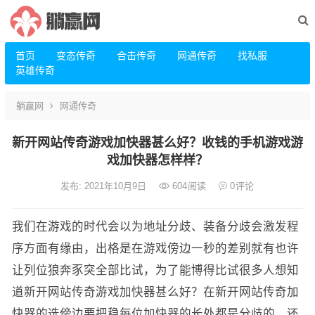
首页
变态传奇
合击传奇
网通传奇
找私服
英雄传奇
躺赢网
网通传奇
新开网站传奇游戏加快器甚么好？收钱的手机游戏游
戏加快器怎样样？
发布: 2021年10月9日
604
阅读
0
评论
我们在游戏的时代会以为地址分歧、装备分歧会激发程
序方面有缘由，出格是在游戏傍边一秒的差别就有也许
让列位狼奔豕突全部比试，为了能博得比试很多人想知
道新开网站传奇游戏加快器甚么好？在新开网站传奇加
快器的选傍边要把稳每位加快器的长处都是分歧的，还