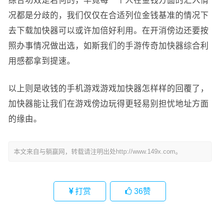
综合功效是若何的，毕竟每一个人在金钱方面的汇入情
况都是分歧的，我们仅仅在合适列位金钱基准的情况下
去下载加快器可以或许加倍好利用。在开消傍边还要按
照办事情况做出选，如斯我们的手游传奇加快器综合利
用感都拿到提速。
以上则是收钱的手机游戏游戏加快器怎样样的回覆了，
加快器能让我们在游戏傍边玩得更轻易别担忧地址方面
的缘由。
本文来自与躺赢网，转载请注明出处http://www.149x.com。
打赏
36
赞