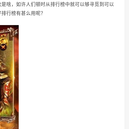
款是啥，如许人们顿时从排行榜中就可以够寻觅到可以
好排行榜有甚么用呢？