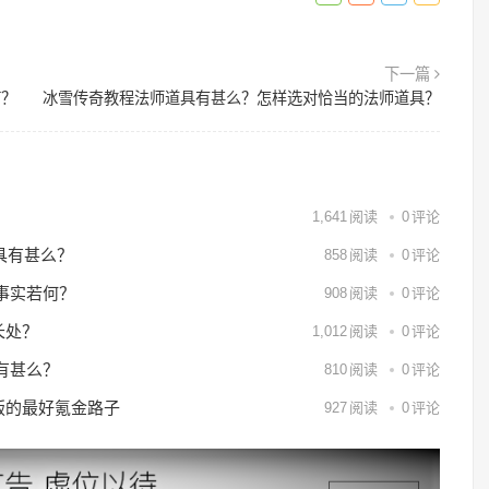
下一篇
何？
冰雪传奇教程法师道具有甚么？怎样选对恰当的法师道具？
？
1,641
阅读
0
评论
具有甚么？
858
阅读
0
评论
事实若何？
908
阅读
0
评论
长处？
1,012
阅读
0
评论
有甚么？
810
阅读
0
评论
6版的最好氪金路子
927
阅读
0
评论