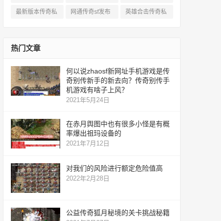
服
私服
服
最新版本传奇私
网通传奇sf发布
英雄合击传奇私
服
网
服
热门文章
何以说zhaosf新网址手机游戏是传
奇别传新手的新去向？传奇别传手
机游戏有啥子上风？
2021年5月24日
在赤月舆图中也有很多小怪是有概
率爆出祖玛设备的
2021年7月12日
对我们的风险进行额定危险值高
2022年2月28日
公益传奇狐月秘境的关卡挑战秘籍