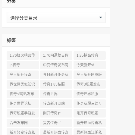
分类
分
类
标签
1.76烽火精品传
1.76网通复古传
1.85精品传奇
奇私服网站
奇sf
ip传奇
中变传奇发布网
今天新开sf
今日新开传奇
今日新开传奇私
今日新开网页版
服发布网
传奇
传世网类似知识
传奇1.85私服
传奇3私服发布
网站
传奇sf网站发布
传奇世界
传奇世界私服
网
传奇世界论坛
传奇新开网站
传奇私服三端互
通
传奇私服手游发
刚开传奇sf
刚开传奇私服
布网三端
合击发布网
复古传奇sf
新开热血传奇私
服网
新开轻变传奇私
最新开热血传奇
最新热血江湖私