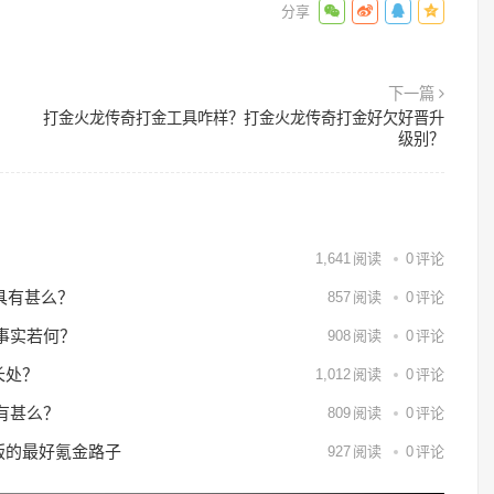
下一篇
打金火龙传奇打金工具咋样？打金火龙传奇打金好欠好晋升
级别？
？
1,641
阅读
0
评论
具有甚么？
857
阅读
0
评论
事实若何？
908
阅读
0
评论
长处？
1,012
阅读
0
评论
有甚么？
809
阅读
0
评论
6版的最好氪金路子
927
阅读
0
评论