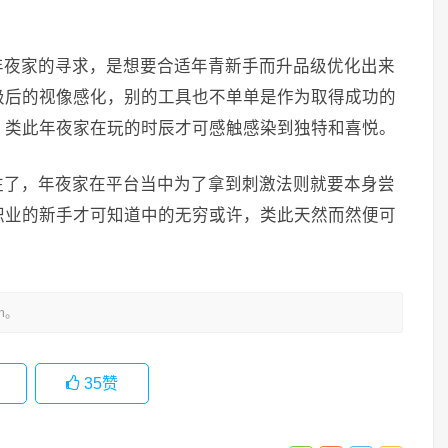
年夜家的寻求，是想要合适年青新手而升品级优化出来
级后的视像感化，别的工具也不单单是作为取得成功的
，类此年夜家在玩的时辰才可感触感染到独特和喜悦。
注了，年夜家在平台当中为了拿到刺激法则就要本身尝
职业的新手才可知道中的无穷或许，类此天然而然便可
m。
35
赞