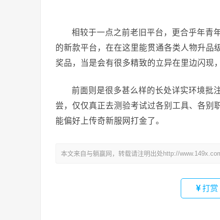
相较于一点之前老旧平台，更合乎年青
的新款平台，在在这里能贯通各类人物升品
奖品，当是会有很多精致的立异在里边闪现
前面则是很多甚么样的长处详实环境批
尝，仅仅真正去测验考试过各别工具、各别
能偏好上传奇新服网打金了。
本文来自与躺赢网，转载请注明出处http://www.149x.co
打赏