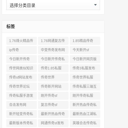
分
类
标签
1.76烽火精品传
1.76网通复古传
1.85精品传奇
奇私服网站
奇sf
ip传奇
中变传奇发布网
今天新开sf
今日新开传奇
今日新开传奇私
今日新开网页版
服发布网
传奇
传世网类似知识
传奇1.85私服
传奇3私服发布
网站
传奇sf网站发布
传奇世界
传奇世界私服
网
传奇世界论坛
传奇新开网站
传奇私服三端互
通
传奇私服手游发
刚开传奇sf
刚开传奇私服
布网三端
合击发布网
复古传奇sf
新开热血传奇私
服网
新开轻变传奇私
最新开热血传奇
最新热血江湖私
服
私服
服
最新版本传奇私
网通传奇sf发布
英雄合击传奇私