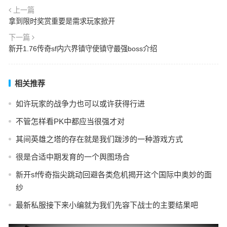
上一篇
拿到限时奖赏重要是需求玩家掀开
下一篇
新开1.76传奇sf内六界镇守使镇守最强boss介绍
相关推荐
如许玩家的战争力也可以或许获得行进
不管怎样看PK中都应当很强才对
其间英雄之塔的存在就是我们跋涉的一种游戏方式
很是合适中期发育的一个舆图场合
新开sf传奇指尖跳动回避各类危机揭开这个国际中奥妙的面
纱
最新私服接下来小编就为我们先容下战士的主要结果吧