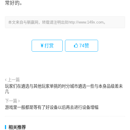
常好的。
本文来自与躺赢网，转载请注明出处http://www.149x.com。
打赏
74
赞
上一篇
玩家们在遴选与其他玩家单挑的时分城市遴选一些与本身品级差未
几
下一篇
游戏里一般都是等有了好设备以后再去进行设备增幅
相关推荐