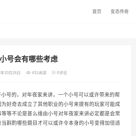
首页
变态传奇
小号会有哪些考虑
22年10月26日
431
阅读
0
评论
开小号的，对年夜家来讲，一个小号可以或许带来的帮
因为好奇去成立了其他职业的小号来提有的玩家可能成
事等等不论是甚么缘由小号对年夜家来讲必定都是会常
应当斟酌哪些题目才可以或许令本身的小号变得加倍适