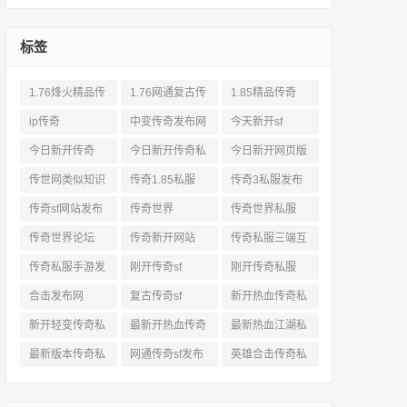
标签
1.76烽火精品传
1.76网通复古传
1.85精品传奇
奇私服网站
奇sf
ip传奇
中变传奇发布网
今天新开sf
今日新开传奇
今日新开传奇私
今日新开网页版
服发布网
传奇
传世网类似知识
传奇1.85私服
传奇3私服发布
网站
传奇sf网站发布
传奇世界
传奇世界私服
网
传奇世界论坛
传奇新开网站
传奇私服三端互
通
传奇私服手游发
刚开传奇sf
刚开传奇私服
布网三端
合击发布网
复古传奇sf
新开热血传奇私
服网
新开轻变传奇私
最新开热血传奇
最新热血江湖私
服
私服
服
最新版本传奇私
网通传奇sf发布
英雄合击传奇私
服
网
服