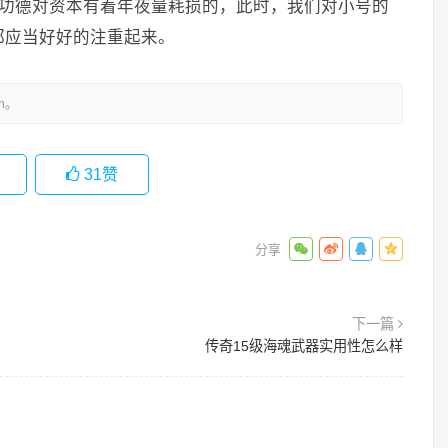
夜功德对资本有着年夜量耗损的，此时，我们对小号的
都应当好好的注重起来。
m。
31
赞
下一篇
传奇15级海魂武器实用性怎么样