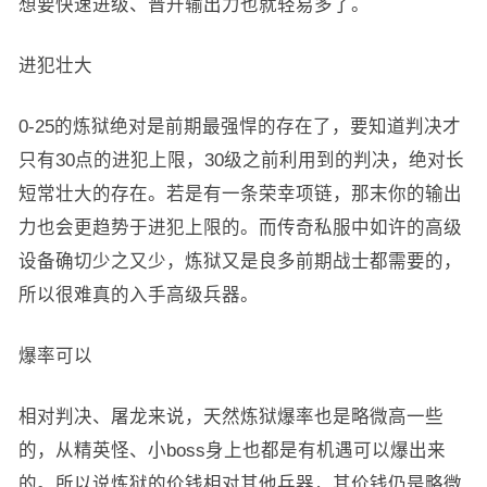
想要快速进级、晋升输出力也就轻易多了。
进犯壮大
0-25的炼狱绝对是前期最强悍的存在了，要知道判决才
只有30点的进犯上限，30级之前利用到的判决，绝对长
短常壮大的存在。若是有一条荣幸项链，那末你的输出
力也会更趋势于进犯上限的。而传奇私服中如许的高级
设备确切少之又少，炼狱又是良多前期战士都需要的，
所以很难真的入手高级兵器。
爆率可以
相对判决、屠龙来说，天然炼狱爆率也是略微高一些
的，从精英怪、小boss身上也都是有机遇可以爆出来
的。所以说炼狱的价钱相对其他兵器，其价钱仍是略微