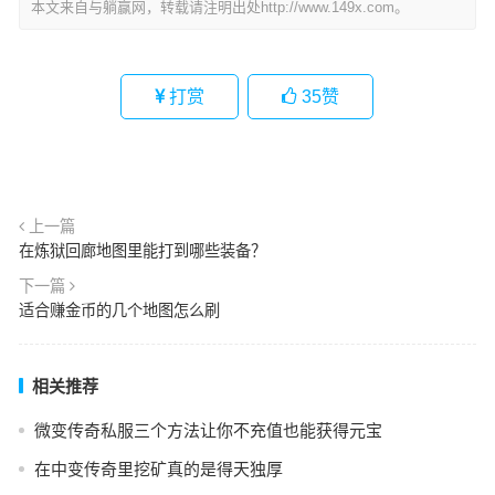
本文来自与躺赢网，转载请注明出处http://www.149x.com。
打赏
35
赞
上一篇
在炼狱回廊地图里能打到哪些装备？
下一篇
适合赚金币的几个地图怎么刷
相关推荐
微变传奇私服三个方法让你不充值也能获得元宝
在中变传奇里挖矿真的是得天独厚