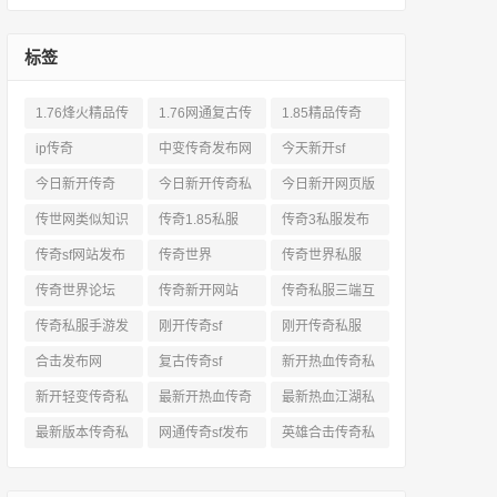
标签
1.76烽火精品传
1.76网通复古传
1.85精品传奇
奇私服网站
奇sf
ip传奇
中变传奇发布网
今天新开sf
今日新开传奇
今日新开传奇私
今日新开网页版
服发布网
传奇
传世网类似知识
传奇1.85私服
传奇3私服发布
网站
传奇sf网站发布
传奇世界
传奇世界私服
网
传奇世界论坛
传奇新开网站
传奇私服三端互
通
传奇私服手游发
刚开传奇sf
刚开传奇私服
布网三端
合击发布网
复古传奇sf
新开热血传奇私
服网
新开轻变传奇私
最新开热血传奇
最新热血江湖私
服
私服
服
最新版本传奇私
网通传奇sf发布
英雄合击传奇私
服
网
服