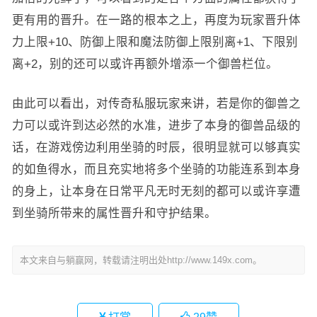
更有用的晋升。在一路的根本之上，再度为玩家晋升体
力上限+10、防御上限和魔法防御上限别离+1、下限别
离+2，别的还可以或许再额外增添一个御兽栏位。
由此可以看出，对传奇私服玩家来讲，若是你的御兽之
力可以或许到达必然的水准，进步了本身的御兽品级的
话，在游戏傍边利用坐骑的时辰，很明显就可以够真实
的如鱼得水，而且充实地将多个坐骑的功能连系到本身
的身上，让本身在日常平凡无时无刻的都可以或许享遭
到坐骑所带来的属性晋升和守护结果。
本文来自与躺赢网，转载请注明出处http://www.149x.com。