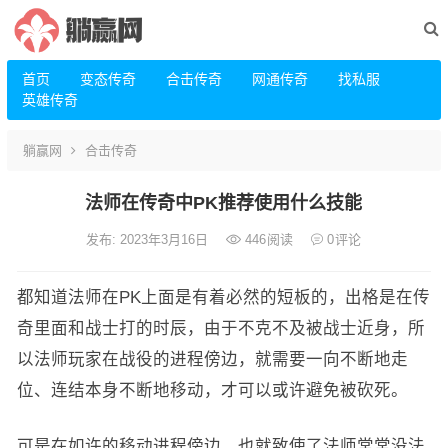
首页
变态传奇
合击传奇
网通传奇
找私服
英雄传奇
躺赢网
合击传奇
法师在传奇中PK推荐使用什么技能
发布: 2023年3月16日
446
阅读
0
评论
都知道法师在PK上面是有着必然的短板的，出格是在传
奇里面和战士打的时辰，由于不克不及被战士近身，所
以法师玩家在战役的进程傍边，就需要一向不断地走
位、连结本身不断地移动，才可以或许避免被砍死。
可是在如许的移动进程傍边，也就致使了法师常常没法