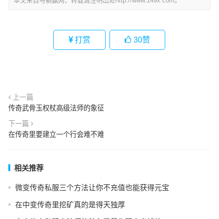
本文来自与躺赢网，转载请注明出处http://www.149x.com。
打赏
30
赞
上一篇
传奇武骨玉权杖高级法师的象征
下一篇
在传奇里要建立一个行会难不难
相关推荐
微变传奇私服三个方法让你不充值也能获得元宝
在中变传奇里挖矿真的是得天独厚