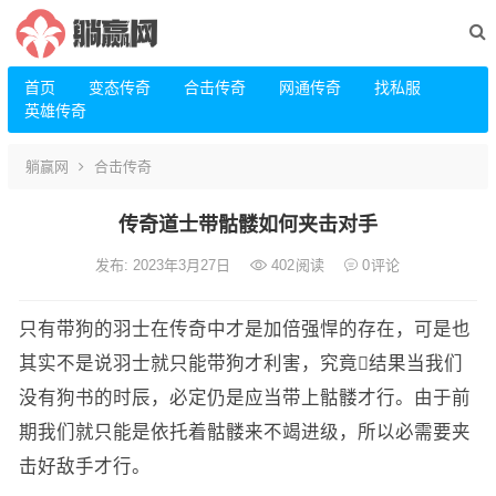
首页
变态传奇
合击传奇
网通传奇
找私服
英雄传奇
躺赢网
合击传奇
传奇道士带骷髅如何夹击对手
发布: 2023年3月27日
402
阅读
0
评论
只有带狗的羽士在传奇中才是加倍强悍的存在，可是也
其实不是说羽士就只能带狗才利害，究竟结果当我们
没有狗书的时辰，必定仍是应当带上骷髅才行。由于前
期我们就只能是依托着骷髅来不竭进级，所以必需要夹
击好敌手才行。