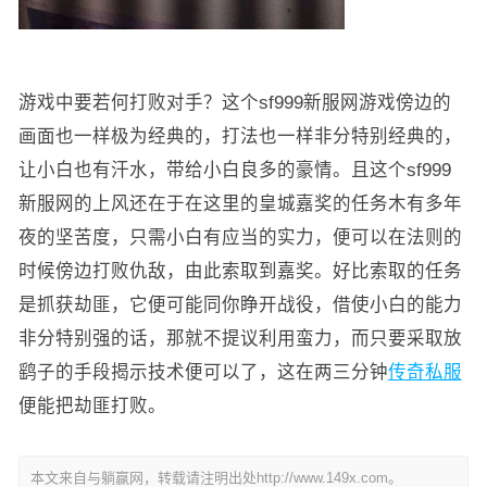
游戏中要若何打败对手？这个sf999新服网游戏傍边的
画面也一样极为经典的，打法也一样非分特别经典的，
让小白也有汗水，带给小白良多的豪情。且这个sf999
新服网的上风还在于在这里的皇城嘉奖的任务木有多年
夜的坚苦度，只需小白有应当的实力，便可以在法则的
时候傍边打败仇敌，由此索取到嘉奖。好比索取的任务
是抓获劫匪，它便可能同你睁开战役，借使小白的能力
非分特别强的话，那就不提议利用蛮力，而只要采取放
鹞子的手段揭示技术便可以了，这在两三分钟
传奇私服
便能把劫匪打败。
本文来自与躺赢网，转载请注明出处http://www.149x.com。