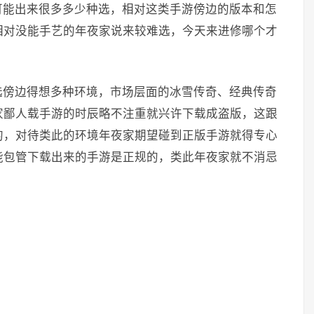
可能出来很多多少种选，相对这类手游傍边的版本和怎
相对没能手艺的年夜家说来较难选，今天来进修哪个才
选傍边得想多种环境，市场层面的冰雪传奇、经典传奇
家鄙人载手游的时辰略不注重就兴许下载成盗版，这跟
的，对待类此的环境年夜家期望碰到正版手游就得专心
能包管下载出来的手游是正规的，类此年夜家就不消忌