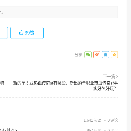
m。
39
赞
下一篇
马特
新的单职业热血传奇sf有哪些，新出的单职业热血传奇sf事
实好欠好玩？
？
1,641
阅读
0
评论
具有甚么？
857
阅读
0
评论