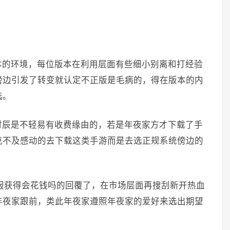
本的环境，每位版本在利用层面有些细小别离和打经验
傍边引发了转变就认定不正版是毛病的，得在版本的内
选。
时辰是不轻易有收费缘由的，若是年夜家方才下载了手
克不及感动的去下载这类手游而是去选正规系统傍边的
服获得会花钱吗的回覆了，在市场层面再搜刮新开热血
年夜家跟前，类此年夜家遵照年夜家的爱好来选出期望