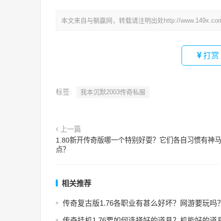
本文来自与躺赢网，转载请注明出处http://www.149x.co
打赏
标签:
我本沉默2003传奇私服
上一篇
1.80新开传奇版哪一个特别好耍？它们各自习惯有神
点？
相关推荐
传奇复古版1.76各职业有甚么好坏？网游要玩吗
传奇挂机1.76要如何选择好的道具？机能好的道