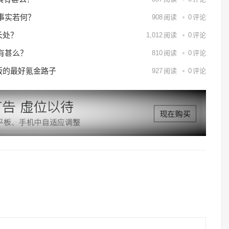
事实若何？
908
阅读
0
评论
长处？
1,012
阅读
0
评论
有甚么？
810
阅读
0
评论
6版的最好氪金路子
927
阅读
0
评论