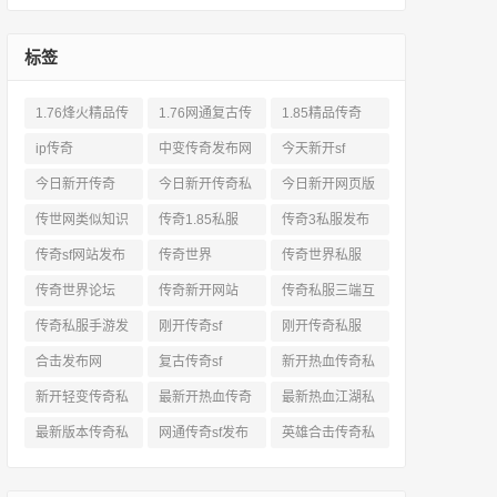
标签
1.76烽火精品传
1.76网通复古传
1.85精品传奇
奇私服网站
奇sf
ip传奇
中变传奇发布网
今天新开sf
今日新开传奇
今日新开传奇私
今日新开网页版
服发布网
传奇
传世网类似知识
传奇1.85私服
传奇3私服发布
网站
传奇sf网站发布
传奇世界
传奇世界私服
网
传奇世界论坛
传奇新开网站
传奇私服三端互
通
传奇私服手游发
刚开传奇sf
刚开传奇私服
布网三端
合击发布网
复古传奇sf
新开热血传奇私
服网
新开轻变传奇私
最新开热血传奇
最新热血江湖私
服
私服
服
最新版本传奇私
网通传奇sf发布
英雄合击传奇私
服
网
服