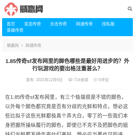
首页
变态传奇
合击传奇
网通传奇
找私服
英雄传奇
躺赢网
网通传奇
1.85传奇sf发布网里的脚色哪些是最好用进步的？外
行玩游戏的要出格注重甚么？
发布: 2021年12月6日
714
阅读
0
评论
在1.85传奇sf发布网里，有三个极端很是不错的脚色，
以外每个脚色都究竟是否有分歧的光鲜和特点，想必这
些比拟于这些光鲜都极真个弄大白，零丁的一些我们本
身把握所操纵履行的脚色，即使已不克不及把脚色的姐
妹们光鲜都发扬年夜伙们喜好，想必应当要也可的进