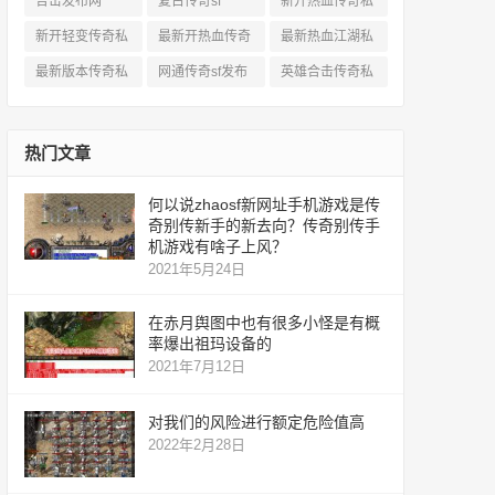
合击发布网
复古传奇sf
新开热血传奇私
服网
新开轻变传奇私
最新开热血传奇
最新热血江湖私
服
私服
服
最新版本传奇私
网通传奇sf发布
英雄合击传奇私
服
网
服
热门文章
何以说zhaosf新网址手机游戏是传
奇别传新手的新去向？传奇别传手
机游戏有啥子上风？
2021年5月24日
在赤月舆图中也有很多小怪是有概
率爆出祖玛设备的
2021年7月12日
对我们的风险进行额定危险值高
2022年2月28日