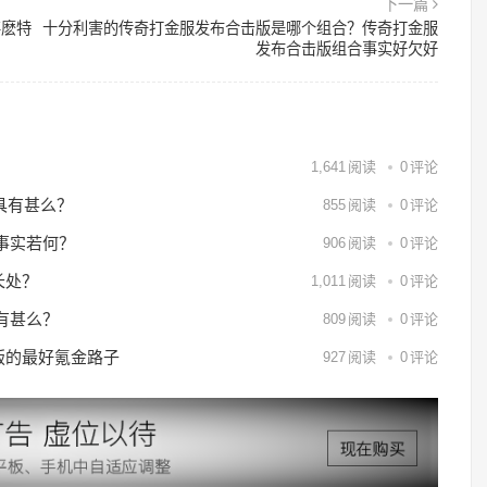
下一篇
甚麽特
十分利害的传奇打金服发布合击版是哪个组合？传奇打金服
发布合击版组合事实好欠好
？
1,641
阅读
0
评论
具有甚么？
855
阅读
0
评论
事实若何？
906
阅读
0
评论
长处？
1,011
阅读
0
评论
有甚么？
809
阅读
0
评论
6版的最好氪金路子
927
阅读
0
评论