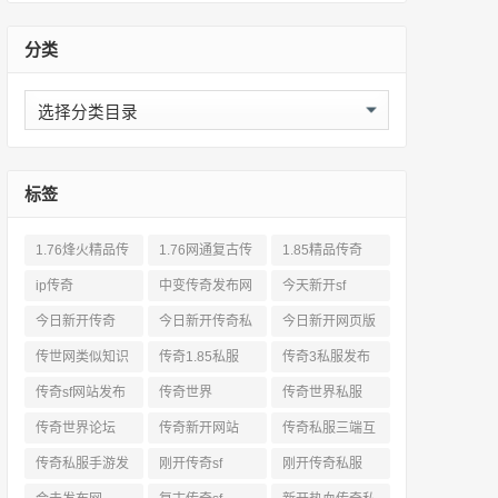
分类
分
类
标签
1.76烽火精品传
1.76网通复古传
1.85精品传奇
奇私服网站
奇sf
ip传奇
中变传奇发布网
今天新开sf
今日新开传奇
今日新开传奇私
今日新开网页版
服发布网
传奇
传世网类似知识
传奇1.85私服
传奇3私服发布
网站
传奇sf网站发布
传奇世界
传奇世界私服
网
传奇世界论坛
传奇新开网站
传奇私服三端互
通
传奇私服手游发
刚开传奇sf
刚开传奇私服
布网三端