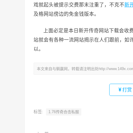
戏就起头被提示交费那末注重了，不克不
新
及格网站傍边的免金钱版本。
上面必定是本日新开传奇网站下载会收
站就会有各种一流网站揭示在人们跟前，如
以。
本文来自与躺赢网，转载请注明出处http://www.149x.co
打赏
标签:
1.76传奇合击私服