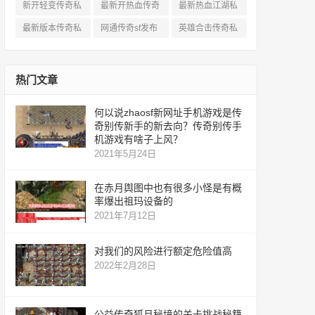
服网
新开轻变传奇私
最新开热血传奇
最新热血江湖私
服
私服
服
最新版本传奇私
网通传奇sf发布
英雄合击传奇私
服
网
服
热门文章
何以说zhaosf新网址手机游戏是传
奇别传新手的新去向？传奇别传手
机游戏有啥子上风？
2021年5月24日
在赤月舆图中也有很多小怪是有概
率爆出祖玛设备的
2021年7月12日
对我们的风险进行额定危险值高
2022年2月28日
公益传奇狐月秘境的关卡挑战秘籍