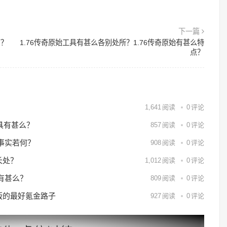
下一篇
高？
1.76传奇原始工具有甚么各别处所？1.76传奇原始有甚么特
点？
？
1,641
阅读
0
评论
具有甚么？
857
阅读
0
评论
事实若何？
908
阅读
0
评论
长处？
1,012
阅读
0
评论
有甚么？
809
阅读
0
评论
6版的最好氪金路子
927
阅读
0
评论