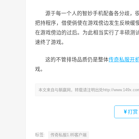
源于每一个人的智妙手机配备各分歧，
把持程序，借使倘使在游戏傍边发生反映缓
在游戏傍边的过后。为此相当实行了丰硕测
速终了游戏。
这的不管排场品质仍是整体
传奇私服开
戏。
本文来自与躺赢网，转载请注明出处http://www.149x.co
打赏
标签:
传奇私服1.85客户端