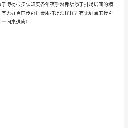
为了博得很多认知度各年夜手游都增添了排场层面的精
，有无好点的传奇打金服排场怎样样？有无好点的传奇
们一同来进修吧。