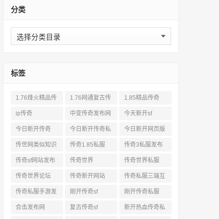
分类
分
类
标签
1.76烽火精品传
1.76网通复古传
1.85精品传奇
奇私服网站
奇sf
ip传奇
中变传奇发布网
今天新开sf
今日新开传奇
今日新开传奇私
今日新开网页版
服发布网
传奇
传世网类似知识
传奇1.85私服
传奇3私服发布
网站
传奇sf网站发布
传奇世界
传奇世界私服
网
传奇世界论坛
传奇新开网站
传奇私服三端互
通
传奇私服手游发
刚开传奇sf
刚开传奇私服
布网三端
合击发布网
复古传奇sf
新开热血传奇私