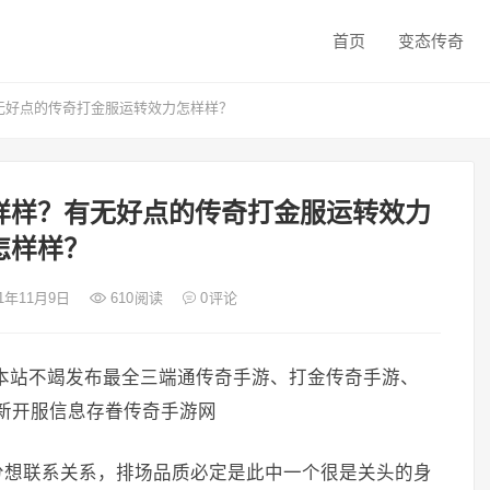
首页
变态传奇
无好点的传奇打金服运转效力怎样样？
样样？有无好点的传奇打金服运转效力
怎样样？
21年11月9日
610
阅读
0
评论
本站不竭发布最全三端通传奇手游、打金传奇手游、
多最新开服信息存眷传奇手游网
分想联系关系，排场品质必定是此中一个很是关头的身