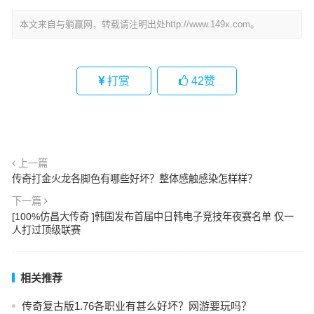
本文来自与躺赢网，转载请注明出处http://www.149x.com。
打赏
42
赞
上一篇
传奇打金火龙各脚色有哪些好坏？整体感触感染怎样样？
下一篇
[100%仿昌大传奇 ]韩国发布首届中日韩电子竞技年夜赛名单 仅一
人打过顶级联赛
相关推荐
传奇复古版1.76各职业有甚么好坏？网游要玩吗？