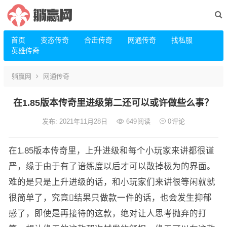
首页
变态传奇
合击传奇
网通传奇
找私服
英雄传奇
躺赢网
网通传奇
在1.85版本传奇里进级第二还可以或许做些么事？
发布: 2021年11月28日
649
阅读
0
评论
在1.85版本传奇里，上升进级和每个小玩家来讲都很谨
严，缘于由于有了谙练度以后才可以散掉极为的界面。
难的是只是上升进级的话，和小玩家们来讲很等闲就就
很简单了，究竟结果只做款一件的话，也会发生抑郁
感了，即使是再接待的这款，绝对让人思考抛弃的打