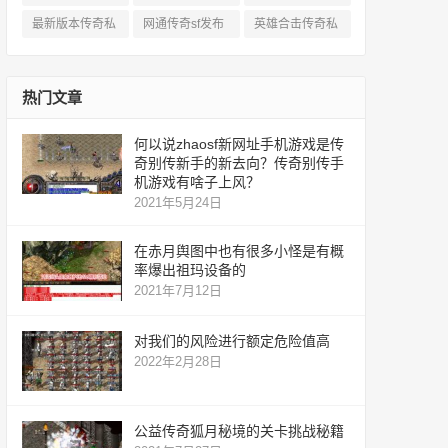
服
私服
服
最新版本传奇私
网通传奇sf发布
英雄合击传奇私
服
网
服
热门文章
何以说zhaosf新网址手机游戏是传
奇别传新手的新去向？传奇别传手
机游戏有啥子上风？
2021年5月24日
在赤月舆图中也有很多小怪是有概
率爆出祖玛设备的
2021年7月12日
对我们的风险进行额定危险值高
2022年2月28日
公益传奇狐月秘境的关卡挑战秘籍