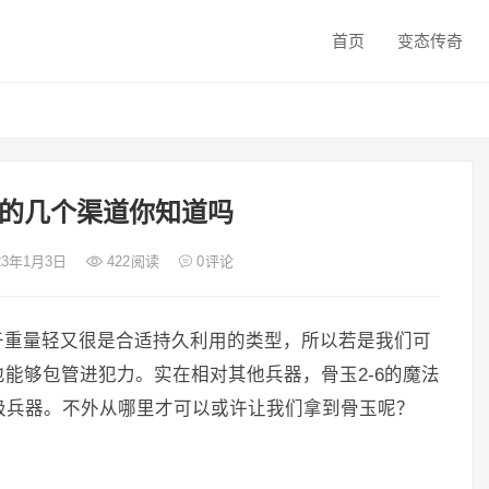
首页
变态传奇
的几个渠道你知道吗
023年1月3日
422
阅读
0
评论
于重量轻又很是合适持久利用的类型，所以若是我们可
能够包管进犯力。实在相对其他兵器，骨玉2-6的魔法
级兵器。不外从哪里才可以或许让我们拿到骨玉呢？