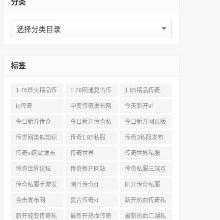
分类
分
类
标签
1.76烽火精品传
1.76网通复古传
1.85精品传奇
奇私服网站
奇sf
ip传奇
中变传奇发布网
今天新开sf
今日新开传奇
今日新开传奇私
今日新开网页版
服发布网
传奇
传世网类似知识
传奇1.85私服
传奇3私服发布
网站
传奇sf网站发布
传奇世界
传奇世界私服
网
传奇世界论坛
传奇新开网站
传奇私服三端互
通
传奇私服手游发
刚开传奇sf
刚开传奇私服
布网三端
合击发布网
复古传奇sf
新开热血传奇私
服网
新开轻变传奇私
最新开热血传奇
最新热血江湖私